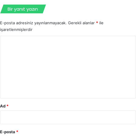
Bir yanıt yazın
E-posta adresiniz yayınlanmayacak.
Gerekli alanlar
*
ile
işaretlenmişlerdir
Y
o
r
u
m
*
Ad
*
E-posta
*