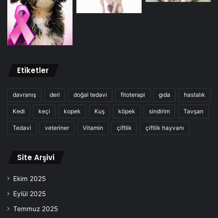
Etiketler
davranış
deri
doğal tedavi
fitoterapi
gıda
hastalık
Kedi
keçi
kopek
Kuş
köpek
sindirim
Tavşan
Tedavi
veteriner
Vitamin
çiftlik
çiftlik hayvanı
Site Arşivi
Ekim 2025
Eylül 2025
Temmuz 2025