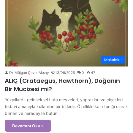
Makaleler
Dr. Müjgan Çevik Aksay
13/09/2025
0
47
ALIÇ (Crataegus, Hawthorn), Doğanın
Bir Mucizesi mi?
Yüzyıllardır geleneksel tıpta meyveleri, yaprakları ve çiçekleri
tedavi amacıyla kullanılan bir bitkidir. Özellikle kalp toniği olarak
bilinen ve neredeyse bütün…
Devamını Oku »