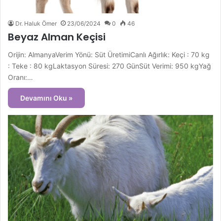
Dr. Haluk Ömer
23/06/2024
0
46
Beyaz Alman Keçisi
Orijin: AlmanyaVerim Yönü: Süt ÜretimiCanlı Ağırlık: Keçi : 70 kg
: Teke : 80 kgLaktasyon Süresi: 270 GünSüt Verimi: 950 kgYağ
Oranı:…
Devamını Oku »