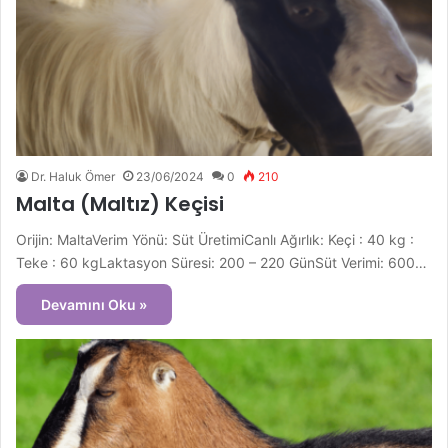
Dr. Haluk Ömer
23/06/2024
0
210
Malta (Maltız) Keçisi
Orijin: MaltaVerim Yönü: Süt ÜretimiCanlı Ağırlık: Keçi : 40 kg :
Teke : 60 kgLaktasyon Süresi: 200 – 220 GünSüt Verimi: 600…
Devamını Oku »