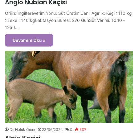
Anglo Nubian Keçisi
Orijin: İngiltereVerim Yönü: Süt ÜretimiCanlı Ağırlık: Keçi : 110 kg
: Teke : 140 kgLaktasyon Süresi: 270 GünSüt Verimi: 1040 –
1250…
Devamını Oku »
Dr. Haluk Ömer
23/06/2024
0
537
Alpin Keçisi