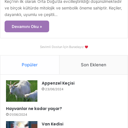
Keçi’nin ilk olarak Orta Doğu’da evcilleştirildiği düşünülmektedir
ve birçok kültürde mitolojik ve sembolik öneme sahiptir. Keçiler,
dayanıklı, uyumlu ve çeşitli…
Devamını Oku »
Sevimli Dostun İçin Buradayız
Popüler
Son Eklenen
Appenzel Keçisi
23/06/2024
Hayvanlar ne kadar yaşar?
01/06/2024
Van Kedisi