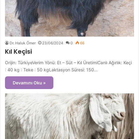
Dr. Haluk Ömer
23/06/2024
0
66
Kıl Keçisi
Orijin: TürkiyeVerim Yönü: Et – Süt – Kıl ÜretimiCanlı Ağırlık: Keçi
: 40 kg : Teke : 50 kgLaktasyon Süresi: 150…
Devamını Oku »