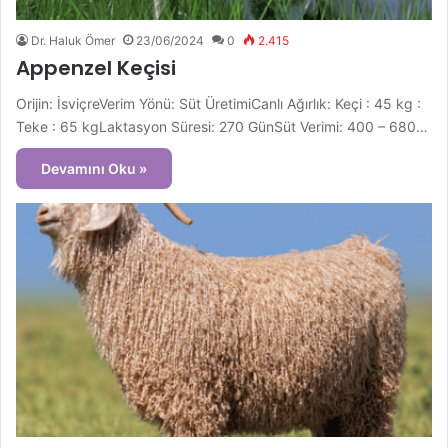
Dr. Haluk Ömer
23/06/2024
0
2.415
Appenzel Keçisi
Orijin: İsviçreVerim Yönü: Süt ÜretimiCanlı Ağırlık: Keçi : 45 kg :
Teke : 65 kgLaktasyon Süresi: 270 GünSüt Verimi: 400 – 680…
Devamını Oku »