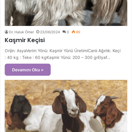
Dr. Haluk Ömer
23/06/2024
0
89
Kaşmir Keçisi
Orijin: AsyaVerim Yönü: Kaşmir Yünü ÜretimiCanlı Ağırlık: Keçi
: 40 kg : Teke : 60 kgKaşmir Yünü: 200 – 300 grElyaf…
Devamını Oku »