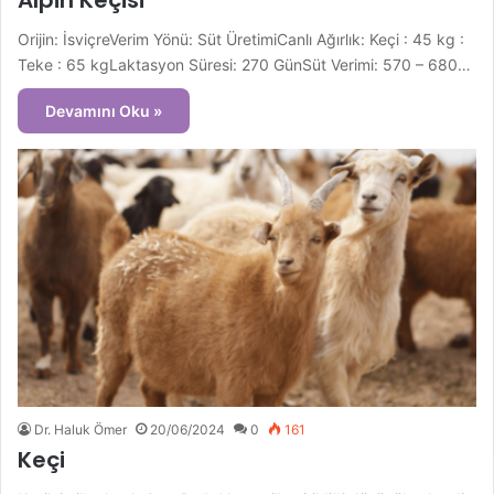
Orijin: İsviçreVerim Yönü: Süt ÜretimiCanlı Ağırlık: Keçi : 45 kg :
Teke : 65 kgLaktasyon Süresi: 270 GünSüt Verimi: 570 – 680…
Devamını Oku »
Dr. Haluk Ömer
20/06/2024
0
161
Keçi