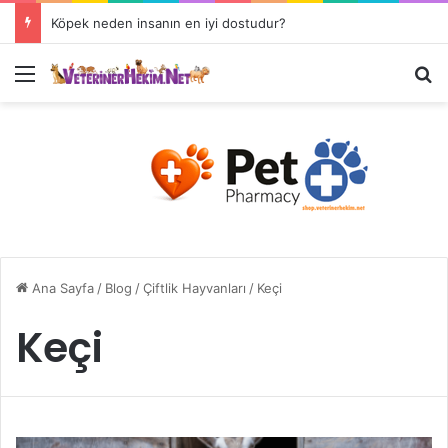
Veteriner Hekimlerin Çalışma Alanları Nelerdir?
Ana Sayfa
/
Blog
/
Çiftlik Hayvanları
/
Keçi
Keçi