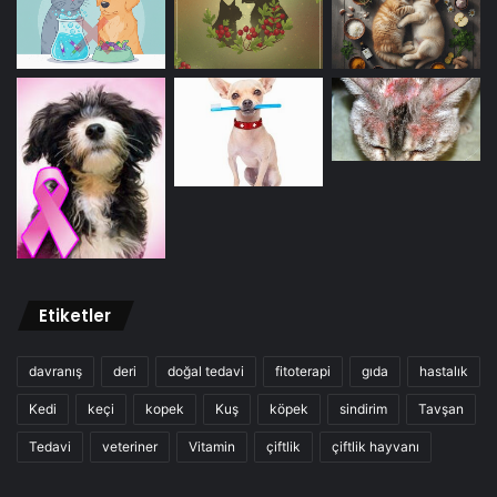
Etiketler
davranış
deri
doğal tedavi
fitoterapi
gıda
hastalık
Kedi
keçi
kopek
Kuş
köpek
sindirim
Tavşan
Tedavi
veteriner
Vitamin
çiftlik
çiftlik hayvanı