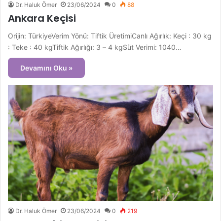
Dr. Haluk Ömer
23/06/2024
0
88
Ankara Keçisi
Orijin: TürkiyeVerim Yönü: Tiftik ÜretimiCanlı Ağırlık: Keçi : 30 kg
: Teke : 40 kgTiftik Ağırlığı: 3 – 4 kgSüt Verimi: 1040…
Devamını Oku »
Dr. Haluk Ömer
23/06/2024
0
219