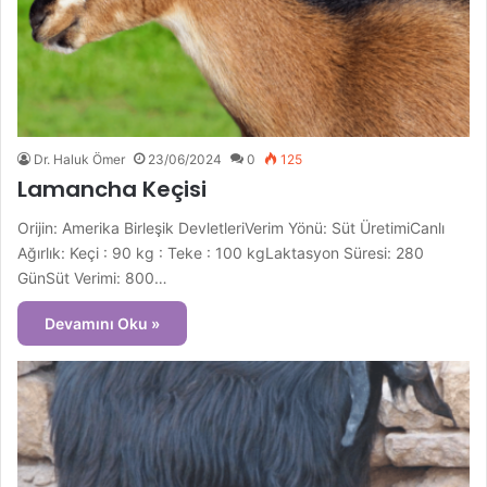
Dr. Haluk Ömer
23/06/2024
0
125
Lamancha Keçisi
Orijin: Amerika Birleşik DevletleriVerim Yönü: Süt ÜretimiCanlı
Ağırlık: Keçi : 90 kg : Teke : 100 kgLaktasyon Süresi: 280
GünSüt Verimi: 800…
Devamını Oku »