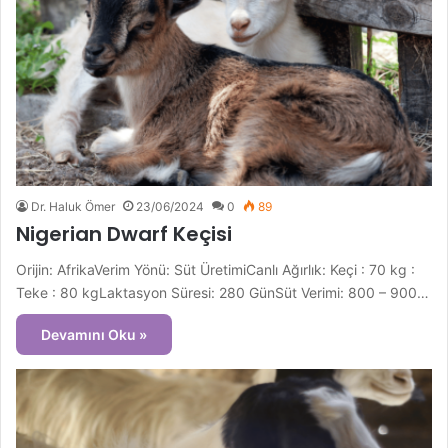
Dr. Haluk Ömer
23/06/2024
0
89
Nigerian Dwarf Keçisi
Orijin: AfrikaVerim Yönü: Süt ÜretimiCanlı Ağırlık: Keçi : 70 kg :
Teke : 80 kgLaktasyon Süresi: 280 GünSüt Verimi: 800 – 900…
Devamını Oku »