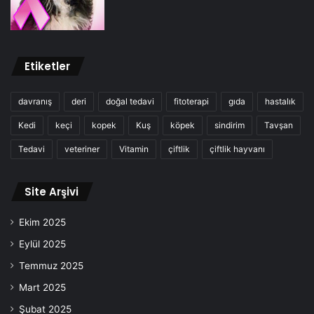
Etiketler
davranış
deri
doğal tedavi
fitoterapi
gıda
hastalık
Kedi
keçi
kopek
Kuş
köpek
sindirim
Tavşan
Tedavi
veteriner
Vitamin
çiftlik
çiftlik hayvanı
Site Arşivi
Ekim 2025
Eylül 2025
Temmuz 2025
Mart 2025
Şubat 2025