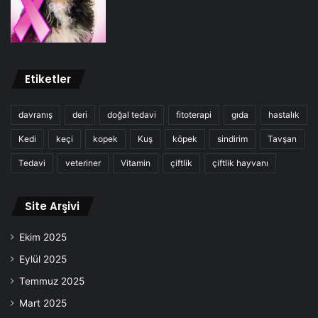
Etiketler
davranış
deri
doğal tedavi
fitoterapi
gıda
hastalık
Kedi
keçi
kopek
Kuş
köpek
sindirim
Tavşan
Tedavi
veteriner
Vitamin
çiftlik
çiftlik hayvanı
Site Arşivi
Ekim 2025
Eylül 2025
Temmuz 2025
Mart 2025