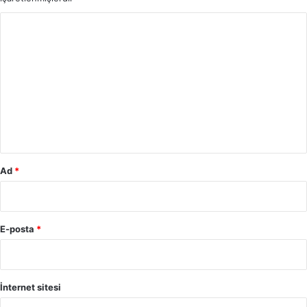
Y
o
r
u
m
*
Ad
*
E-posta
*
İnternet sitesi