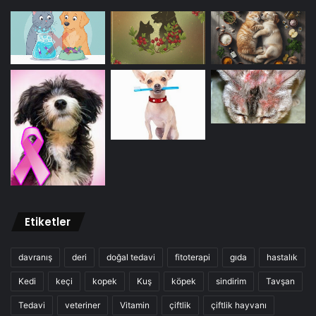
Etiketler
davranış
deri
doğal tedavi
fitoterapi
gıda
hastalık
Kedi
keçi
kopek
Kuş
köpek
sindirim
Tavşan
Tedavi
veteriner
Vitamin
çiftlik
çiftlik hayvanı