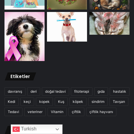
Etiketler
davranış
deri
doğal tedavi
fitoterapi
gıda
hastalık
Kedi
keçi
kopek
Kuş
köpek
sindirim
Tavşan
Tedavi
veteriner
Vitamin
çiftlik
çiftlik hayvanı
Turkish
Site Arşivi