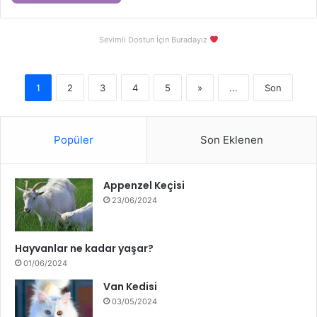
Sevimli Dostun İçin Buradayız
1
2
3
4
5
»
...
Son
Popüler
Son Eklenen
Appenzel Keçisi
23/06/2024
Hayvanlar ne kadar yaşar?
01/06/2024
Van Kedisi
03/05/2024