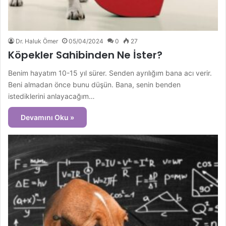
Dr. Haluk Ömer
05/04/2024
0
27
Köpekler Sahibinden Ne İster?
Benim hayatım 10-15 yıl sürer. Senden ayrılığım bana acı verir.
Beni almadan önce bunu düşün. Bana, senin benden
istediklerini anlayacağım…
Devamını Oku »