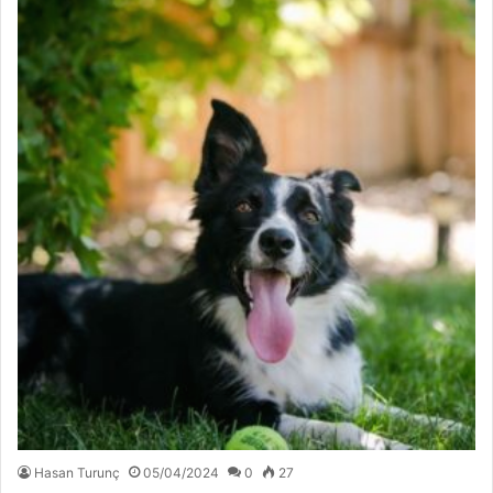
Hasan Turunç
05/04/2024
0
27