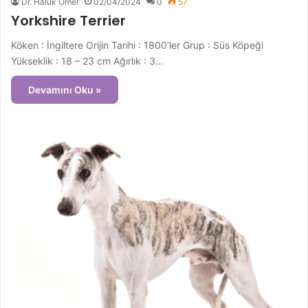
Dr. Haluk Ömer
02/04/2024
0
57
Yorkshire Terrier
Köken : İngiltere Orijin Tarihi : 1800’ler Grup : Süs Köpeği
Yükseklik : 18 – 23 cm Ağırlık : 3…
Devamını Oku »