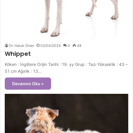
Dr. Haluk Ömer
02/04/2024
0
48
Whippet
Köken : İngiltere Orijin Tarihi : 19. yy Grup : Tazı Yükseklik : 43 –
51 cm Ağırlık : 13…
Devamını Oku »