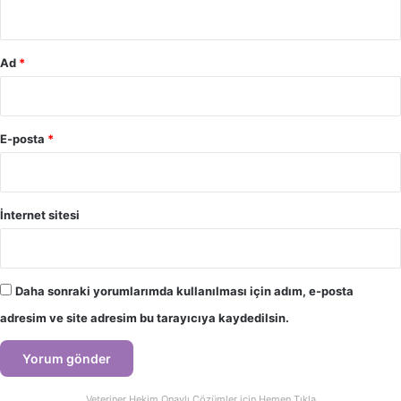
*
Ad
*
E-posta
*
İnternet sitesi
Daha sonraki yorumlarımda kullanılması için adım, e-posta
adresim ve site adresim bu tarayıcıya kaydedilsin.
Veteriner Hekim Onaylı Çözümler için Hemen Tıkla