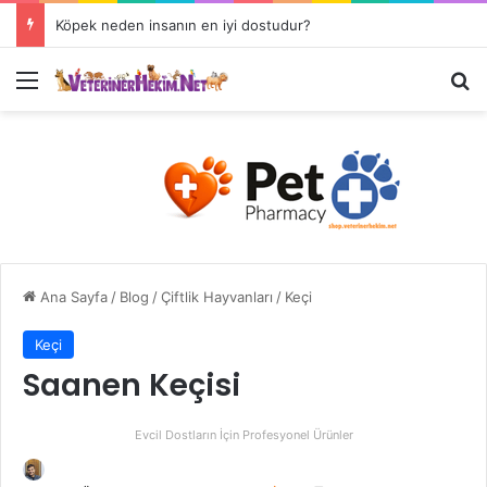
Köpek neden insanın en iyi dostudur?
Ana Sayfa
/
Blog
/
Çiftlik Hayvanları
/
Keçi
Keçi
Saanen Keçisi
Evcil Dostların İçin Profesyonel Ürünler