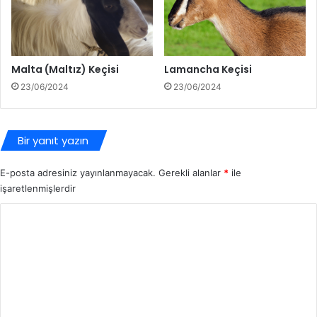
Malta (Maltız) Keçisi
Lamancha Keçisi
23/06/2024
23/06/2024
Bir yanıt yazın
E-posta adresiniz yayınlanmayacak.
Gerekli alanlar
*
ile
işaretlenmişlerdir
Y
o
r
u
m