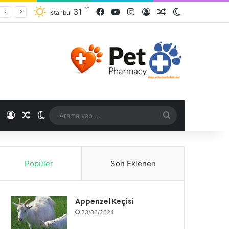
℃
31
İstanbul
℃
Popüler
Son Eklenen
Appenzel Keçisi
23/06/2024