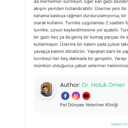
da merhemler sürmeyin. Eğer kan gazlı bezden 
akışını yeniden hızlandırabilir. Üzerine yeni bi
kanama baskıya rağmen durdurulamıyorsa, bir 
olarak kullanın. Turnike uygulaması 2 saatten 
turnike, uzvun kaybedilmesine yol açabilir. T
bir gazlı bez ya da geniş bir kumaş parçası ile 
kullanmayın. Üzerine bir kalem yada çubuk t
yavaşça kalemi döndürün. Yapışkan bant ile yap
turnikeyi her beş dakikada bir gevşetin. Yarayı s
mümkün olduğunca çabuk veteriner hekiminize
Author:
Dr. Haluk Ömer
Pet Dünyası Veteriner Kliniği
Sağlıklı Do