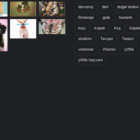
davranış
deri
doğal tedavi
fitoterapi
gıda
hastalık
keçi
kopek
Kuş
köpe
sindirim
Tavşan
Tedavi
veteriner
Vitamin
çiftlik
çiftlik hayvanı