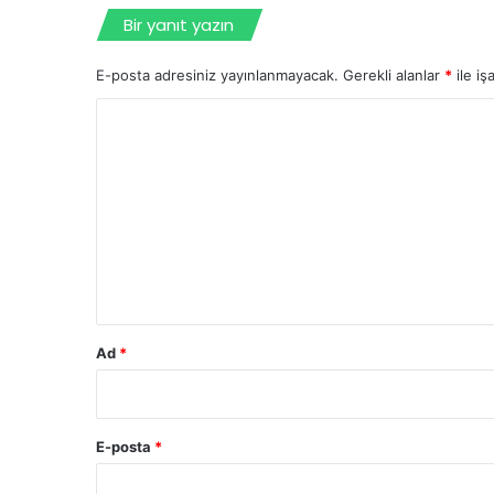
Bir yanıt yazın
E-posta adresiniz yayınlanmayacak.
Gerekli alanlar
*
ile iş
Y
o
r
u
m
*
Ad
*
E-posta
*