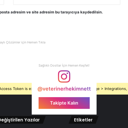
posta adresim ve site adresim bu tarayıcıya kaydedilsin.
aylı Çözümler için Hemen Tıkla
Sağlıklı Dostlar İçin Hemen Keşfet!
@veterinerhekimnett
ccess Token is expired, Go to the Theme options page > Integrations, t
Takipte Kalın
eğiştirilen Yazılar
Etiketler