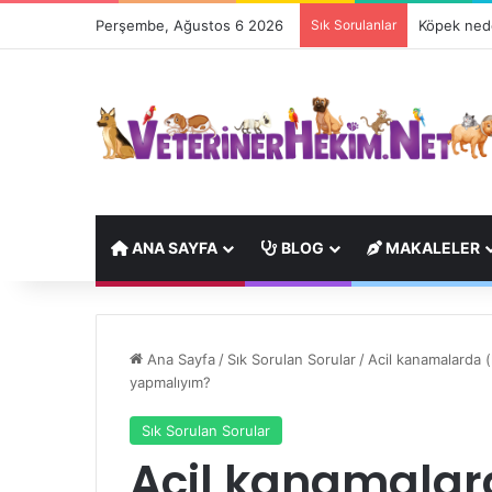
Perşembe, Ağustos 6 2026
Sık Sorulanlar
Köpek nede
ANA SAYFA
BLOG
MAKALELER
Ana Sayfa
/
Sık Sorulan Sorular
/
Acil kanamalarda 
yapmalıyım?
Sık Sorulan Sorular
Acil kanamalar