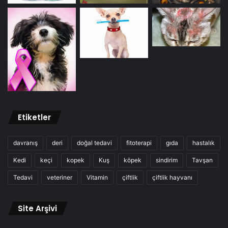
Etiketler
davranış
deri
doğal tedavi
fitoterapi
gıda
hastalık
Kedi
keçi
kopek
Kuş
köpek
sindirim
Tavşan
Tedavi
veteriner
Vitamin
çiftlik
çiftlik hayvanı
Site Arşivi