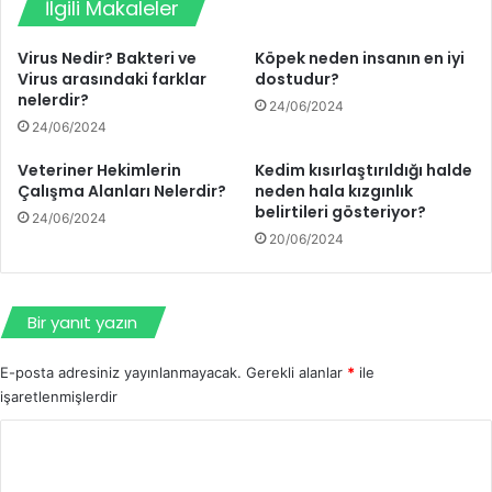
İlgili Makaleler
Virus Nedir? Bakteri ve
Köpek neden insanın en iyi
Virus arasındaki farklar
dostudur?
nelerdir?
24/06/2024
24/06/2024
Veteriner Hekimlerin
Kedim kısırlaştırıldığı halde
Çalışma Alanları Nelerdir?
neden hala kızgınlık
belirtileri gösteriyor?
24/06/2024
20/06/2024
Bir yanıt yazın
E-posta adresiniz yayınlanmayacak.
Gerekli alanlar
*
ile
işaretlenmişlerdir
Y
o