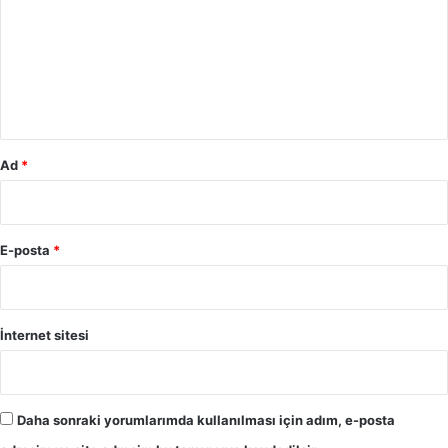
r
u
m
*
Ad
*
E-posta
*
İnternet sitesi
Daha sonraki yorumlarımda kullanılması için adım, e-posta