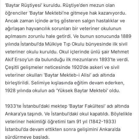
‘Baytar Rüştiyesi’ kuruldu. Rüştiye’den mezun olan
öğrenciler ‘Baytar Mektebi’ne gitmeye hak kazanıyordu.
Ancak zaman içinde artış gösteren salgın hastalıklar ve
ağırlaşan hayvancılık sorunları bir veteriner okulunun
açılmasını zorunlu hale getirdi. Ve bunun sonucunda 1889
yılında İstanbul’da Mülkiye Tıp Okulu bünyesinde ilk sivil
veteriner okulu kuruldu. Okul içlerinde ünlü şair Mehmet
Akif Ersoy’un da bulunduğu ilk mezunlarını 1893’te verdi.
Çeşitli gelişmeler neticesinde 1920’de askeri ve sivil
veteriner okulları ‘Baytar Mekteb-i Alisi’ adı altında
birleştirildi. Selimiye kışlasında eğitim devam ederken,
1928 yılında okulun adı ‘Yüksek Baytar Mektebi’ oldu.
1933’te İstanbul’daki mektep ‘Baytar Fakültesi’ adı altında
Ankara’ya taşındı. Ve İstanbul’daki okul kapatıldı. Böylelikle
veteriner hekimliği öğretimi tam 91 yıl (1842-1933)
İstanbul’da devam ettikten sonra gelişimini Ankara’da
sürdürmeye başladı.