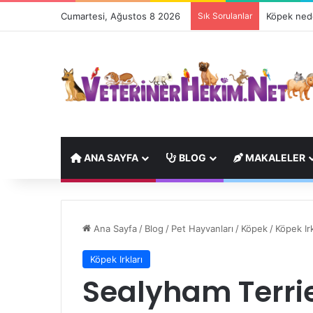
Cumartesi, Ağustos 8 2026
Sık Sorulanlar
Köpek nede
ANA SAYFA
BLOG
MAKALELER
Ana Sayfa
/
Blog
/
Pet Hayvanları
/
Köpek
/
Köpek Irk
Köpek Irkları
Sealyham Terri