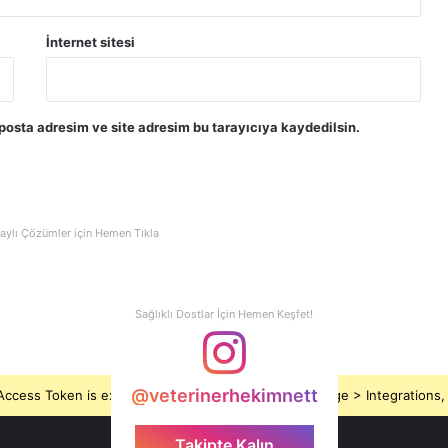
İnternet sitesi
posta adresim ve site adresim bu tarayıcıya kaydedilsin.
aylı Çözümler için Hemen Tıkla
Sağlıklı Dostlar İçin Hemen Keşfet!
@veterinerhekimnett
ccess Token is expired, Go to the Theme options page > Integrations, t
Takipte Kalın