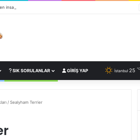
n insanın en iyi dostudur?
25
SIK SORULANLAR
GIRIŞ YAP
İstanbul
ları
/
Sealyham Terrier
er