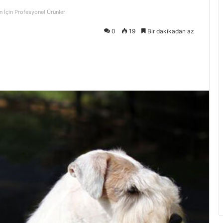
n İçin Profesyonel Ürünler
0
19
Bir dakikadan az