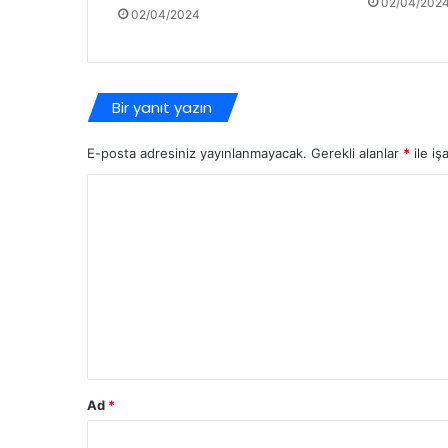
02/04/202
02/04/2024
Bir yanıt yazın
E-posta adresiniz yayınlanmayacak.
Gerekli alanlar
*
ile iş
Y
o
r
u
m
*
Ad
*