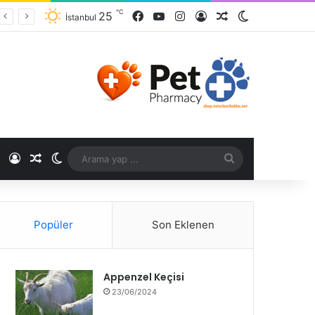
℃
25
İstanbul
℃
Popüler
Son Eklenen
Appenzel Keçisi
23/06/2024