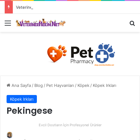
Veteriner Hekimlerin Çalışma Alanları Nelerdir?
Ana Sayfa
/
Blog
/
Pet Hayvanları
/
Köpek
/
Köpek Irkları
Köpek Irkları
Pekingese
Evcil Dostların İçin Profesyonel Ürünler