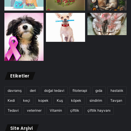
Etiketler
davranış
deri
doğal tedavi
fitoterapi
gıda
hastalık
Kedi
keçi
kopek
Kuş
köpek
sindirim
Tavşan
Tedavi
veteriner
Vitamin
çiftlik
çiftlik hayvanı
Site Arşivi