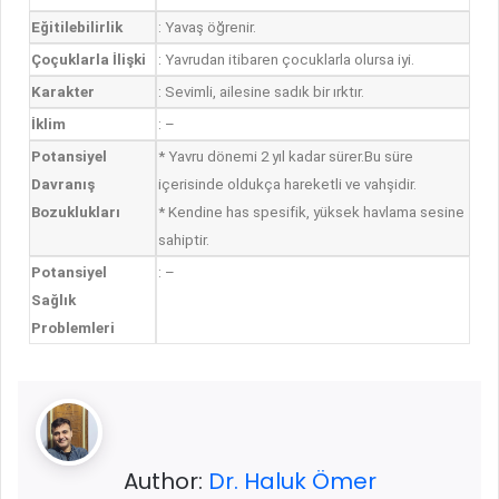
Eğitilebilirlik
: Yavaş öğrenir.
Çoçuklarla İlişki
: Yavrudan itibaren çocuklarla olursa iyi.
Karakter
: Sevimli, ailesine sadık bir ırktır.
İklim
: –
Potansiyel
* Yavru dönemi 2 yıl kadar sürer.Bu süre
Davranış
içerisinde oldukça hareketli ve vahşidir.
Bozuklukları
* Kendine has spesifik, yüksek havlama sesine
sahiptir.
Potansiyel
: –
Sağlık
Problemleri
Author:
Dr. Haluk Ömer