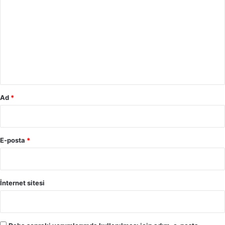
o
r
u
m
*
Ad
*
E-posta
*
İnternet sitesi