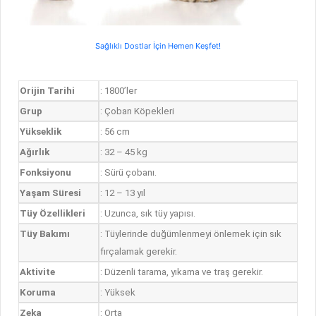
Sağlıklı Dostlar İçin Hemen Keşfet!
Orijin Tarihi
: 1800’ler
Grup
: Çoban Köpekleri
Yükseklik
: 56 cm
Ağırlık
: 32 – 45 kg
Fonksiyonu
: Sürü çobanı.
Yaşam Süresi
: 12 – 13 yıl
Tüy Özellikleri
: Uzunca, sık tüy yapısı.
Tüy Bakımı
: Tüylerinde duğümlenmeyi önlemek için sık
fırçalamak gerekir.
Aktivite
: Düzenli tarama, yıkama ve traş gerekir.
Koruma
: Yüksek
Zeka
: Orta