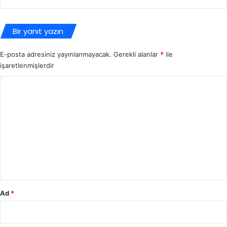
Bir yanıt yazın
E-posta adresiniz yayınlanmayacak.
Gerekli alanlar
*
ile
işaretlenmişlerdir
Y
o
r
u
m
*
Ad
*