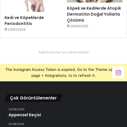
Köpek ve Kedilerde Atopik
Dermatitin Doğal Yollarla
Kedi ve Köpeklerde
Çözümü
Periodontitis
26/03/2025
23/07/2025
Sağlıklı Dostlar İçin Hemen Keşfet!
The Instagram Access Token is expired, Go to the Theme options
page > Integrations, to to refresh it.
Çok Görüntülenenler
23/06/2024
Appenzel Keçisi
01/06/2024