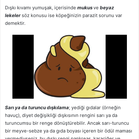
Dışkı kıvamı yumuşak, içerisinde
mukus
ve
beyaz
lekeler
söz konusu ise köpeğinizin parazit sorunu var
demektir.
Sarı ya da turuncu dışkılama
; yediği gıdalar (örneğin
havuç), diyet değişikliği dışkısının rengini sarı ya da
turuncumsu bir renge dönüştürebilir. Ancak sarı-turuncu
bir meyve-sebze ya da gıda boyası içeren bir ödül maması
vermediyseniz, bu dışkı rengi pankreas, karaciğer ve