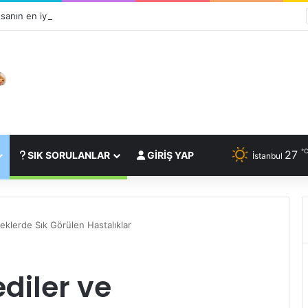
sanın en iyi dostudur?
27
SIK SORULANLAR
GIRIŞ YAP
İstanbul
peklerde Sık Görülen Hastalıklar
diler ve