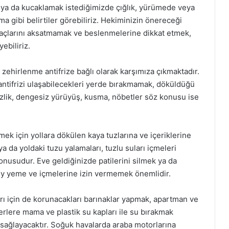
a da kucaklamak istediğimizde çığlık, yürümede veya
pma gibi belirtiler görebiliriz. Hekiminizin önereceği
li ilaçlarını aksatmamak ve beslenmelerine dikkat etmek,
ebiliriz.
n zehirlenme antifrize bağlı olarak karşımıza çıkmaktadır.
antifrizi ulaşabilecekleri yerde bırakmamak, döküldüğü
izlik, dengesiz yürüyüş, kusma, nöbetler söz konusu ise
ek için yollara dökülen kaya tuzlarına ve içeriklerine
ya da yoldaki tuzu yalamaları, tuzlu suları içmeleri
konusudur. Eve geldiğinizde patilerini silmek ya da
şey yeme ve içmelerine izin vermemek önemlidir.
rı için de korunacakları barınaklar yapmak, apartman ve
yerlere mama ve plastik su kapları ile su bırakmak
sağlayacaktır. Soğuk havalarda araba motorlarına