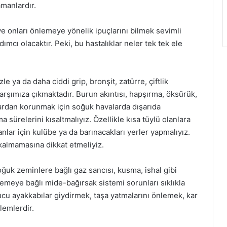
amanlardır.
ı ve onları önlemeye yönelik ipuçlarını bilmek sevimli
cı olacaktır. Peki, bu hastalıklar neler tek tek ele
e ya da daha ciddi grip, bronşit, zatürre, çiftlik
 karşımıza çıkmaktadır. Burun akıntısı, hapşırma, öksürük,
lıklardan korunmak için soğuk havalarda dışarıda
 sürelerini kısaltmalıyız. Özellikle kısa tüylü olanlara
nlar için kulübe ya da barınacakları yerler yapmalıyız.
 kalmamasına dikkat etmeliyiz.
uk zeminlere bağlı gaz sancısı, kusma, ishal gibi
r yemeye bağlı mide-bağırsak sistemi sorunları sıklıkla
ucu ayakkabılar giydirmek, taşa yatmalarını önlemek, kar
lemlerdir.