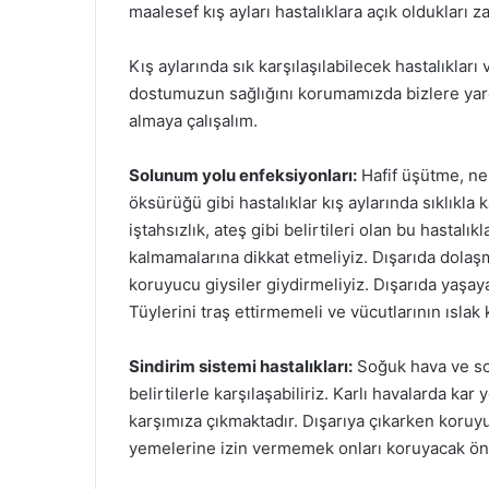
maalesef kış ayları hastalıklara açık oldukları z
Kış aylarında sık karşılaşılabilecek hastalıklar
dostumuzun sağlığını korumamızda bizlere yardım
almaya çalışalım.
Solunum yolu enfeksiyonları:
Hafif üşütme, nezl
öksürüğü gibi hastalıklar kış aylarında sıklıkla
iştahsızlık, ateş gibi belirtileri olan bu hasta
kalmamalarına dikkat etmeliyiz. Dışarıda dolaşma
koruyucu giysiler giydirmeliyiz. Dışarıda yaşaya
Tüylerini traş ettirmemeli ve vücutlarının ıslak
Sindirim sistemi hastalıkları:
Soğuk hava ve soğ
belirtilerle karşılaşabiliriz. Karlı havalarda ka
karşımıza çıkmaktadır. Dışarıya çıkarken koruy
yemelerine izin vermemek onları koruyacak ön