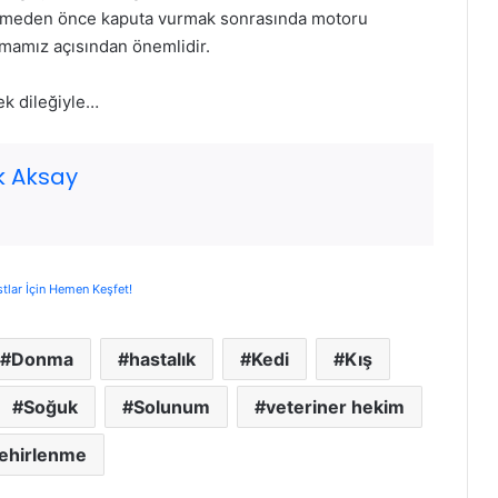
tirmeden önce kaputa vurmak sonrasında motoru
ltmamız açısından önemlidir.
ek dileğiyle…
k Aksay
stlar İçin Hemen Keşfet!
Donma
hastalık
Kedi
Kış
Soğuk
Solunum
veteriner hekim
ehirlenme