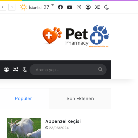
℃
27
İstanbul
℃
Popüler
Son Eklenen
Appenzel Keçisi
23/06/2024