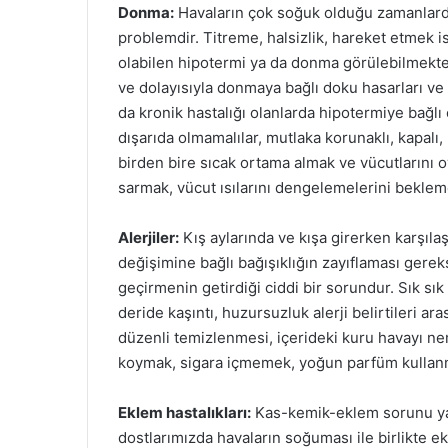
Donma:
Havaların çok soğuk olduğu zamanlarda 
problemdir. Titreme, halsizlik, hareket etmek 
olabilen hipotermi ya da donma görülebilmekted
ve dolayısıyla donmaya bağlı doku hasarları ve 
da kronik hastalığı olanlarda hipotermiye bağl
dışarıda olmamalılar, mutlaka korunaklı, kapalı,
birden bire sıcak ortama almak ve vücutlarını ov
sarmak, vücut ısılarını dengelemelerini beklem
Alerjiler:
Kış aylarında ve kışa girerken karşılaş
değişimine bağlı bağışıklığın zayıflaması gere
geçirmenin getirdiği ciddi bir sorundur. Sık sı
deride kaşıntı, huzursuzluk alerji belirtileri ar
düzenli temizlenmesi, içerideki kuru havayı nem
koymak, sigara içmemek, yoğun parfüm kullanm
Eklem hastalıkları:
Kas-kemik-eklem sorunu yaşa
dostlarımızda havaların soğuması ile birlikte e