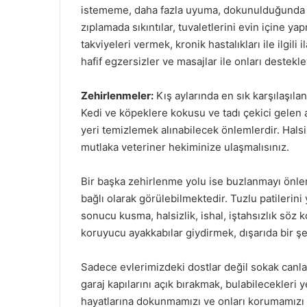
istememe, daha fazla uyuma, dokunulduğunda y
zıplamada sıkıntılar, tuvaletlerini evin içine ya
takviyeleri vermek, kronik hastalıkları ile ilgi
hafif egzersizler ve masajlar ile onları destekley
Zehirlenmeler:
Kış aylarında en sık karşılaşıla
Kedi ve köpeklere kokusu ve tadı çekici gelen 
yeri temizlemek alınabilecek önlemlerdir. Hals
mutlaka veteriner hekiminize ulaşmalısınız.
Bir başka zehirlenme yolu ise buzlanmayı önlem
bağlı olarak görülebilmektedir. Tuzlu patilerini 
sonucu kusma, halsizlik, ishal, iştahsızlık söz 
koruyucu ayakkabılar giydirmek, dışarıda bir 
Sadece evlerimizdeki dostlar değil sokak canla
garaj kapılarını açık bırakmak, bulabilecekleri 
hayatlarına dokunmamızı ve onları korumamızı 