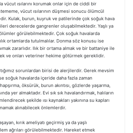
vücut ısılarını korumak onlar için de ciddi bir
istememe, vücut ısılarının düşmesi sonucu ölümcül
ir. Kulak, burun, kuyruk ve patilerinde çok soğuk hava
ileri derecelerde gangrenler oluşabilmektedir. Yaşlı ya
ı ölümler görülebilmektedir. Çok soğuk havalarda
 ılık ortamlarda tutulmalılar. Donma söz konusu ise
mak zararlıdır. Ilık bir ortama almak ve bir battaniye ile
ek ve onları veteriner hekime götürmek gereklidir.
tığımız sorunlardan birisi de alerjilerdir. Gerek mevsim
kse soğuk havalarda içeride daha fazla zaman
k hapşırma, öksürük, burun akıntısı, gözlerde yaşarma,
asında yer almaktadır. Evi sık sık havalandırmak, halıların
lendirecek şekilde ısı kaynakları yakınına su kapları
amak alınabilecek önlemlerdir.
yan, kırık ameliyatı geçirmiş ya da yaşlı
klem ağrıları görülebilmektedir. Hareket etmek