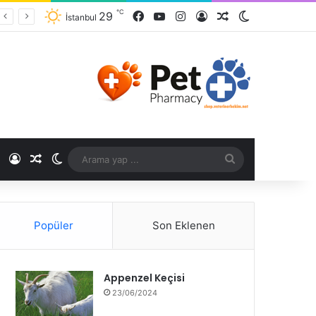
℃
29
İstanbul
℃
Popüler
Son Eklenen
Appenzel Keçisi
23/06/2024