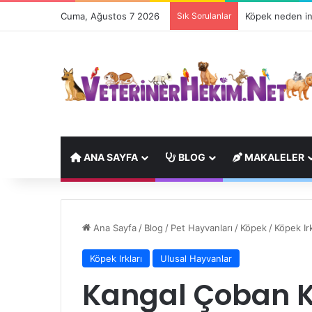
Cuma, Ağustos 7 2026
Sık Sorulanlar
Köpek neden in
ANA SAYFA
BLOG
MAKALELER
Ana Sayfa
/
Blog
/
Pet Hayvanları
/
Köpek
/
Köpek Irk
Köpek Irkları
Ulusal Hayvanlar
Kangal Çoban K