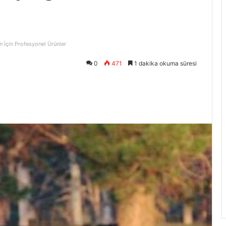
n İçin Profesyonel Ürünler
0
471
1 dakika okuma süresi