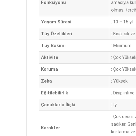
Fonksiyonu
amacıyla kull
olması terci
Yaşam Süresi
: 10 – 15 yıl
Tüy Özellikleri
: Kısa, sık ve
Tüy Bakımı
: Minimum.
Aktivite
: Çok Yükse
Koruma
: Çok Yükse
Zeka
: Yüksek
Eğitilebilirlik
: Disiplinli 
Çocuklarla İlişki
: İyi.
: Çok cesur v
sadıktır. Ge
Karakter
kurtarma ve ç