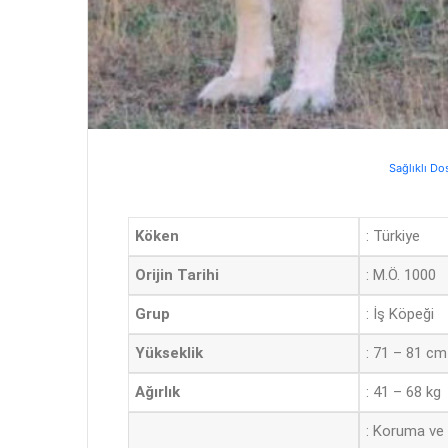
Sağlıklı Do
Köken
: Türkiye
Orijin Tarihi
: M.Ö. 1000
Grup
: İş Köpeği
Yükseklik
: 71 – 81 cm
Ağırlık
: 41 – 68 kg
: Koruma ve 