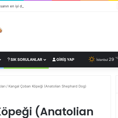
sanın en iyi dostudur?
29
SIK SORULANLAR
GIRIŞ YAP
İstanbul
ları
/
Kangal Çoban Köpeği (Anatolian Shephard Dog)
öpeği (Anatolian