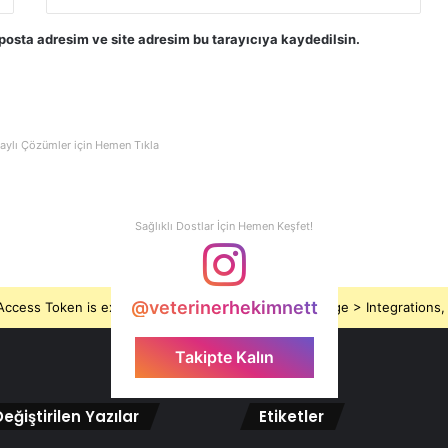
posta adresim ve site adresim bu tarayıcıya kaydedilsin.
aylı Çözümler için Hemen Tıkla
Sağlıklı Dostlar İçin Hemen Keşfet!
@veterinerhekimnett
ccess Token is expired, Go to the Theme options page > Integrations, t
Takipte Kalın
eğiştirilen Yazılar
Etiketler