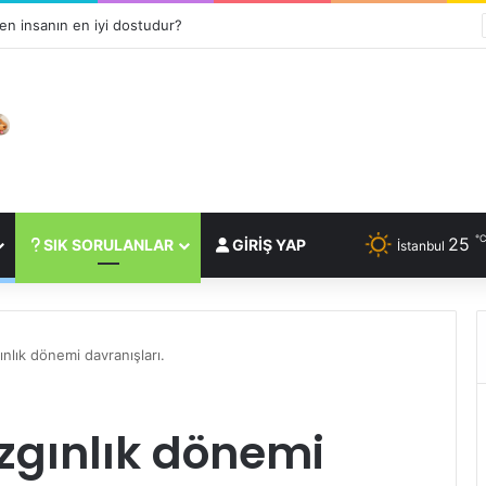
n insanın en iyi dostudur?
25
SIK SORULANLAR
GIRIŞ YAP
İstanbul
ınlık dönemi davranışları.
ızgınlık dönemi