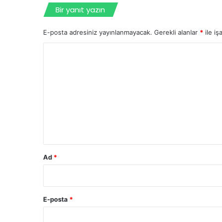
Bir yanıt yazın
E-posta adresiniz yayınlanmayacak.
Gerekli alanlar
*
ile iş
Y
o
r
u
m
*
Ad
*
E-posta
*