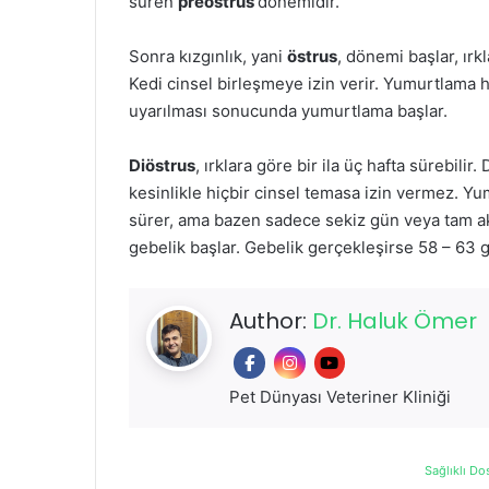
süren
preöstrus
dönemidir.
Sonra kızgınlık, yani
östrus
, dönemi başlar, ırk
Kedi cinsel birleşmeye izin verir. Yumurtlama 
uyarılması sonucunda yumurtlama başlar.
Diöstrus
, ırklara göre bir ila üç hafta sürebilir.
kesinlikle hiçbir cinsel temasa izin vermez. Y
sürer, ama bazen sadece sekiz gün veya tam ak
gebelik başlar. Gebelik gerçekleşirse 58 – 63 
Author:
Dr. Haluk Ömer
Pet Dünyası Veteriner Kliniği
Sağlıklı Do