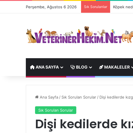
Perşembe, Ağustos 6 2026
Sık Sorulanlar
Köpek nede
ANA SAYFA
BLOG
MAKALELER
Ana Sayfa
/
Sık Sorulan Sorular
/
Dişi kedilerde kızg
Sık Sorulan Sorular
Dişi kedilerde k