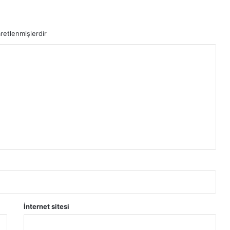
aretlenmişlerdir
İnternet sitesi