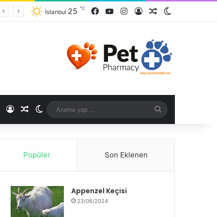
℃
25
İstanbul
℃
Popüler
Son Eklenen
Appenzel Keçisi
23/06/2024