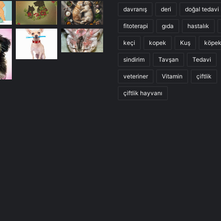
davranış
deri
doğal tedavi
fitoterapi
gıda
hastalık
keçi
kopek
Kuş
köpe
sindirim
Tavşan
Tedavi
veteriner
Vitamin
çiftlik
çiftlik hayvanı