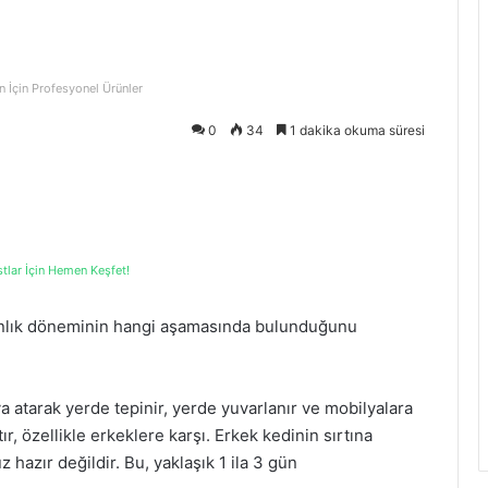
n İçin Profesyonel Ürünler
0
34
1 dakika okuma süresi
stlar İçin Hemen Keşfet!
zgınlık döneminin hangi aşamasında bulunduğunu
aya atarak yerde tepinir, yerde yuvarlanır ve mobilyalara
, özellikle erkeklere karşı. Erkek kedinin sırtına
 hazır değildir. Bu, yaklaşık 1 ila 3 gün