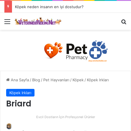
Köpek neden insanın en iyi dostudur?
Ana Sayfa
/
Blog
/
Pet Hayvanları
/
Köpek
/
Köpek Irkları
Köpek Irkları
Briard
Evcil Dostların İçin Profesyonel Ürünler