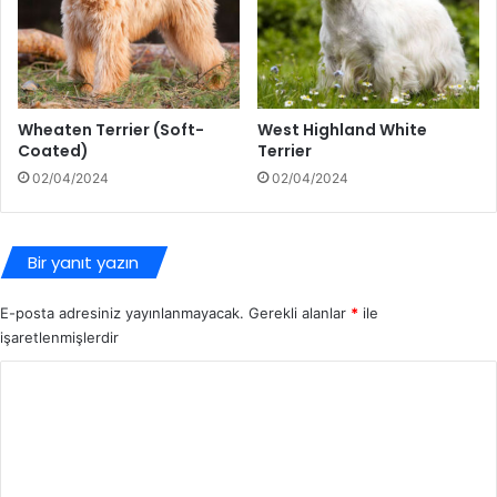
Wheaten Terrier (Soft-
West Highland White
Coated)
Terrier
02/04/2024
02/04/2024
Bir yanıt yazın
E-posta adresiniz yayınlanmayacak.
Gerekli alanlar
*
ile
işaretlenmişlerdir
Y
o
r
u