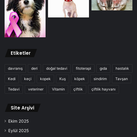
Etiketler
davranış
deri
doğal tedavi
fitoterapi
gıda
hastalık
Kedi
keçi
kopek
Kuş
köpek
sindirim
Tavşan
Tedavi
veteriner
Vitamin
çiftlik
çiftlik hayvanı
Site Arşivi
Ekim 2025
Eylül 2025