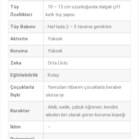
Tüy
: 10 – 15 cm uzunluğunda dalgalı çift
Özellikleri
katlı tüy yapısı.
Tüy Bakımı
: Haftada 2 – 3 tarama gerektirir.
Aktivite
: Yüksek
Koruma
: Yüksek
Zeka
: Orta Üstü
Eğitilebilirlik
: Kolay
Çoçuklarla
: Yavrudan itibaren çocuklarla beraber
İlişki
olursa iyi.
: Akıllı, sadık, çabuk öğrenen, kendini
Karakter
aileden biri olarak gören koruma köpeği.
İklim
: –