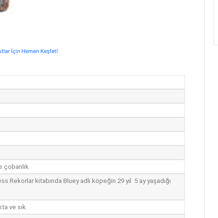
stlar İçin Hemen Keşfet!
m
ve çobanlık
ess Rekorlar kitabında Bluey adlı köpeğin 29 yıl 5 ay yaşadığı
kta ve sık.