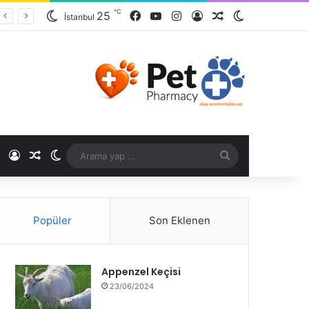
℃
25
İstanbul
℃
Popüler
Son Eklenen
Appenzel Keçisi
23/06/2024