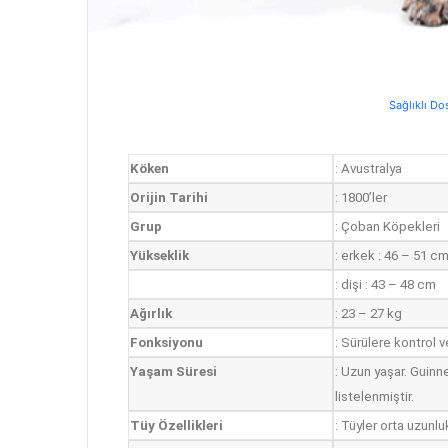
Sağlıklı Do
Köken
: Avustralya
Orijin Tarihi
: 1800’ler
Grup
: Çoban Köpekleri
Yükseklik
: erkek : 46 – 51 c
: dişi : 43 – 48 cm
Ağırlık
: 23 – 27 kg
Fonksiyonu
: Sürülere kontrol 
Yaşam Süresi
: Uzun yaşar. Guinn
listelenmiştir.
Tüy Özellikleri
: Tüyler orta uzunlu