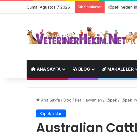
Cuma, Ağustos 7 2026
Sık Sorulanlar
Köpek neden in
ANA SAYFA
BLOG
MAKALELER
Ana Sayfa
/
Blog
/
Pet Hayvanları
/
Köpek
/
Köpek Irk
Köpek Irkları
Australian Catt