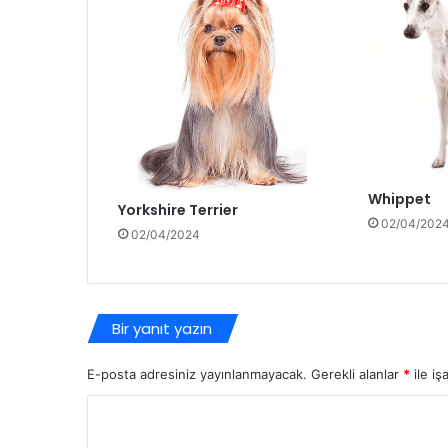
Whippet
Yorkshire Terrier
02/04/202
02/04/2024
Bir yanıt yazın
E-posta adresiniz yayınlanmayacak.
Gerekli alanlar
*
ile iş
Y
o