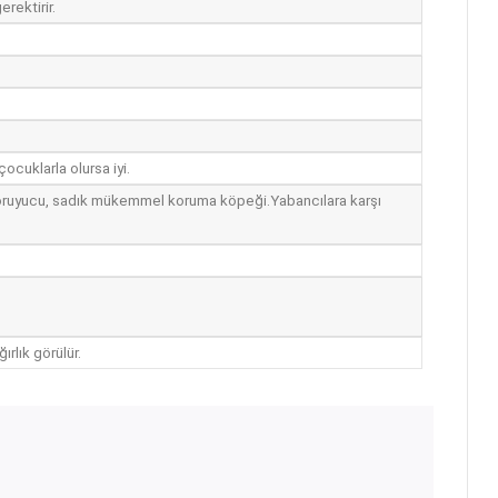
erektirir.
çocuklarla olursa iyi.
, koruyucu, sadık mükemmel koruma köpeği.Yabancılara karşı
rlık görülür.