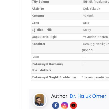
Tüy Bakımı
: Günlük fırçalama g
Aktivite
: Çok Yüksek
Koruma
: Yüksek
Zeka
: Orta
Eğitilebilirlik
: Kolay
Çoçuklarla İlişki
: Yavrudan itibaren 
Karakter
: Cesur, güvenilir
şüpheci.
İklim
: –
Potansiyel Davranış
: –
Bozuklukları
Potansiyel Sağlık Problemleri
* Bazen genetik sağı
Author:
Dr. Haluk Ömer