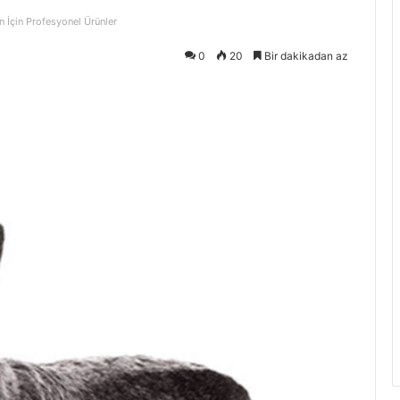
n İçin Profesyonel Ürünler
0
20
Bir dakikadan az