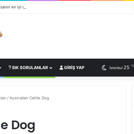
sanın en iyi dostudur?
25
SIK SORULANLAR
GIRIŞ YAP
İstanbul
ları
/
Australian Cattle Dog
le Dog