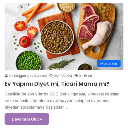
Makaleler
Dr. Müjgan Çevik Aksay
28/08/2024
0
48
Ev Yapımı Diyet mi, Ticari Mama mı?
Özellikle de son yıllarda GDO içerikli gıdalar, kimyasal katkılar
ve ekonomik sebeplerle evcil hayvan sahipleri ev yapımı
diyetleri sorgulamaya başladılar.…
Devamını Oku »