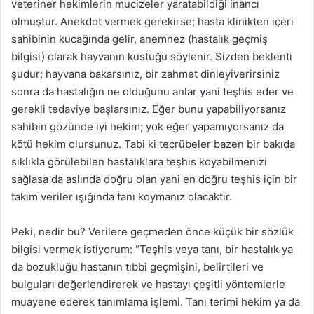
veteriner hekimlerin mucizeler yaratabildiği inancı
olmuştur. Anekdot vermek gerekirse; hasta klinikten içeri
sahibinin kucağında gelir, anemnez (hastalık geçmiş
bilgisi) olarak hayvanın kustuğu söylenir. Sizden beklenti
şudur; hayvana bakarsınız, bir zahmet dinleyiverirsiniz
sonra da hastalığın ne olduğunu anlar yani teşhis eder ve
gerekli tedaviye başlarsınız. Eğer bunu yapabiliyorsanız
sahibin gözünde iyi hekim; yok eğer yapamıyorsanız da
kötü hekim olursunuz. Tabi ki tecrübeler bazen bir bakıda
sıklıkla görülebilen hastalıklara teşhis koyabilmenizi
sağlasa da aslında doğru olan yani en doğru teşhis için bir
takım veriler ışığında tanı koymanız olacaktır.
Peki, nedir bu? Verilere geçmeden önce küçük bir sözlük
bilgisi vermek istiyorum: “Teşhis veya tanı, bir hastalık ya
da bozukluğu hastanın tıbbi geçmişini, belirtileri ve
bulguları değerlendirerek ve hastayı çeşitli yöntemlerle
muayene ederek tanımlama işlemi. Tanı terimi hekim ya da