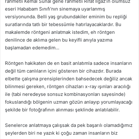
rahmetli Kemal Sunal gene rahmetli Rıfat Ilgaz’ın ölümsüz
eseri Hababam Sınıfı’nın sinemaya uyarlanmış
versiyonunda. Belli yaş grubundakiler eminim bu repliği
suratlarında tatlı bir tebessümle hatırlayacaklardır. Bu
makalemde röntgeni anlatmak istedim, eh röntgen
denilince de aklıma gelen bu keyifli anıyla yazıma
başlamadan edemedim…
Röntgen hakikaten de en basit anlatımla sadece insanların
değil tüm canlıların içini gösteren bir cihazdır. Burada
elbette çalışma prensiplerinden bahsedecek değiliz ancak
bilinmesi gereken, röntgen cihazları x-ray ışınları aracılığı
ile (tabi neredeyse sonsuz kombinasyonları sayesinde)
fokuslandığı bölgenin uzman gözün anlayıp yorumlayacağı
şekilde bir fotoğrafının alınması şeklinde anlatılabilir.
Senelerce anlatmaya çalışsak da pek başarılı olamadığımız
şeylerden biri ne yazık ki çoğu zaman insanların biz