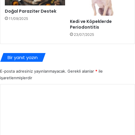
Doğal Paraziter Destek
11/09/2025
Kedi ve Köpeklerde
Periodontitis
23/07/2025
Bir yanıt yazın
E-posta adresiniz yayınlanmayacak.
Gerekli alanlar
*
ile
işaretlenmişlerdir
Y
o
r
u
m
*