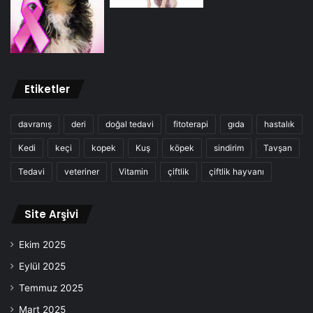
Etiketler
davranış
deri
doğal tedavi
fitoterapi
gıda
hastalık
Kedi
keçi
kopek
Kuş
köpek
sindirim
Tavşan
Tedavi
veteriner
Vitamin
çiftlik
çiftlik hayvanı
Site Arşivi
Ekim 2025
Eylül 2025
Temmuz 2025
Mart 2025