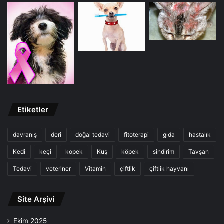
Etiketler
davranış
deri
doğal tedavi
fitoterapi
gıda
hastalık
Kedi
keçi
kopek
Kuş
köpek
sindirim
Tavşan
Tedavi
veteriner
Vitamin
çiftlik
çiftlik hayvanı
Site Arşivi
Ekim 2025