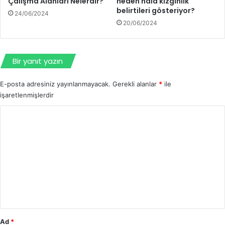
Çalışma Alanları Nelerdir?
neden hala kızgınlık
belirtileri gösteriyor?
24/06/2024
20/06/2024
Bir yanıt yazın
E-posta adresiniz yayınlanmayacak.
Gerekli alanlar
*
ile
işaretlenmişlerdir
Y
o
r
u
m
*
Ad
*