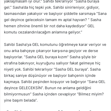
yaklaşmasam iyi olur.” Sahibi tekrarlıyor ”Sasha buraya
gel.” Sasha’da hiç tepki yok. Sahibi sinirleniyor, gidiyor,
tasmasından yakalıyor ve başlıyor şiddetle sarsmaya “Sana
gel deyince geleceksin tamam mı aptal hayvan? ” Sasha
hemen zihnine önemli bir not daha kaydediyor” GEL
komutu cezalandırılacağım anlamına geliyor.”
Sahibi Sasha’ya GEL komutunu öğretmeye karar veriyor ve
onu arka bahçeye çıkarıyor karşısına geçiyor ve derse
başlıyorlar. ”Sasha GEL buraya kızım” Sasha şöyle bir
etrafına bakınıyor, kuyruğunu sallıyor fakat gelmeye hiç
niyeti yok. Sahibi tekrarlıyor “Sasha GEL buraya”. Sasha
birkaç saniye düşünüyor ve başlıyor bahçenin içinde
kaçmaya. Sahibi peşinden koşuyor ve bağırıyor “Sana GEL
deyince GELECEKSİN”. Bunun ne anlama geldiğini
bilmiyormusun” Sasha içinden cevaplıyor “Bilmez miyim?
yine başım belada”.