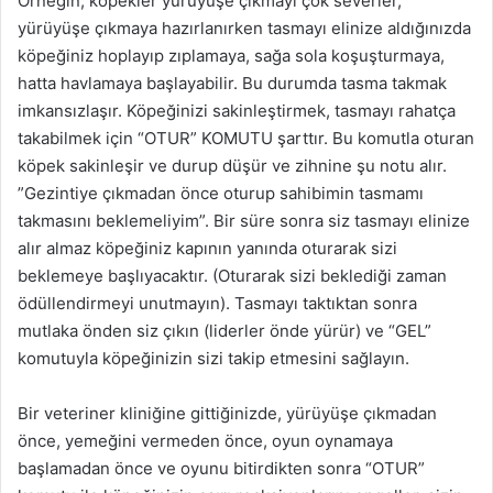
Örneğin; köpekler yürüyüşe çıkmayı çok severler,
yürüyüşe çıkmaya hazırlanırken tasmayı elinize aldığınızda
köpeğiniz hoplayıp zıplamaya, sağa sola koşuşturmaya,
hatta havlamaya başlayabilir. Bu durumda tasma takmak
imkansızlaşır. Köpeğinizi sakinleştirmek, tasmayı rahatça
takabilmek için “OTUR” KOMUTU şarttır. Bu komutla oturan
köpek sakinleşir ve durup düşür ve zihnine şu notu alır.
”Gezintiye çıkmadan önce oturup sahibimin tasmamı
takmasını beklemeliyim”. Bir süre sonra siz tasmayı elinize
alır almaz köpeğiniz kapının yanında oturarak sizi
beklemeye başlıyacaktır. (Oturarak sizi beklediği zaman
ödüllendirmeyi unutmayın). Tasmayı taktıktan sonra
mutlaka önden siz çıkın (liderler önde yürür) ve “GEL”
komutuyla köpeğinizin sizi takip etmesini sağlayın.
Bir veteriner kliniğine gittiğinizde, yürüyüşe çıkmadan
önce, yemeğini vermeden önce, oyun oynamaya
başlamadan önce ve oyunu bitirdikten sonra “OTUR”