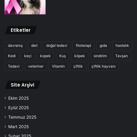
Etiketler
davranış
deri
doğal tedavi
fitoterapi
gıda
hastalık
Kedi
keçi
kopek
Kuş
köpek
sindirim
Tavşan
Tedavi
veteriner
Vitamin
çiftlik
çiftlik hayvanı
Site Arşivi
Ekim 2025
Eylül 2025
Temmuz 2025
Mart 2025
Şubat 2025