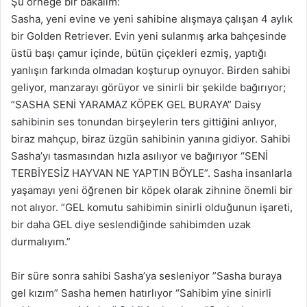
Şu örneğe bir bakalım:
Sasha, yeni evine ve yeni sahibine alışmaya çalışan 4 aylık
bir Golden Retriever. Evin yeni sulanmış arka bahçesinde
üstü başı çamur içinde, bütün çiçekleri ezmiş, yaptığı
yanlışın farkında olmadan koşturup oynuyor. Birden sahibi
geliyor, manzarayı görüyor ve sinirli bir şekilde bağırıyor;
”SASHA SENİ YARAMAZ KÖPEK GEL BURAYA” Daisy
sahibinin ses tonundan birşeylerin ters gittiğini anlıyor,
biraz mahçup, biraz üzgün sahibinin yanına gidiyor. Sahibi
Sasha’yı tasmasından hızla asılıyor ve bağırıyor “SENİ
TERBİYESİZ HAYVAN NE YAPTIN BÖYLE”. Sasha insanlarla
yaşamayı yeni öğrenen bir köpek olarak zihnine önemli bir
not alıyor. ”GEL komutu sahibimin sinirli olduğunun işareti,
bir daha GEL diye seslendiğinde sahibimden uzak
durmalıyım.”
Bir süre sonra sahibi Sasha’ya sesleniyor ”Sasha buraya
gel kızım” Sasha hemen hatırlıyor “Sahibim yine sinirli