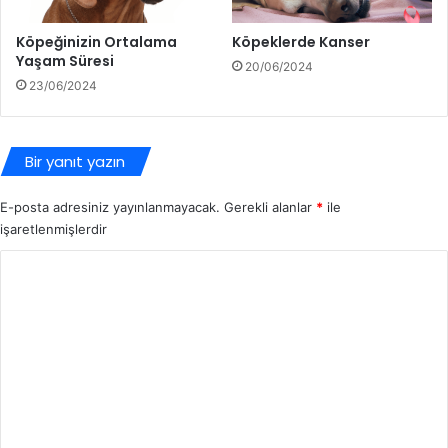
Köpeğinizin Ortalama
Köpeklerde Kanser
Yaşam Süresi
20/06/2024
23/06/2024
Bir yanıt yazın
E-posta adresiniz yayınlanmayacak.
Gerekli alanlar
*
ile
işaretlenmişlerdir
Y
o
r
u
m
*