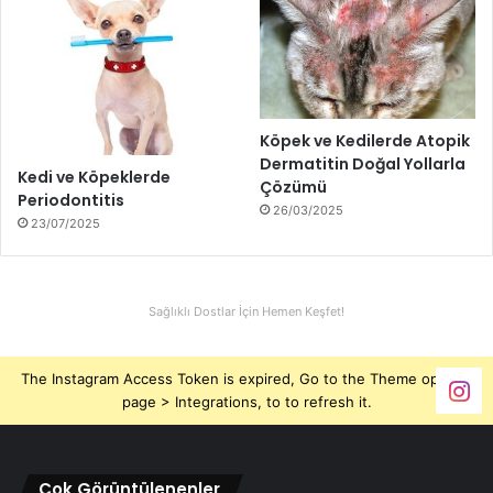
Köpek ve Kedilerde Atopik
Dermatitin Doğal Yollarla
Kedi ve Köpeklerde
Çözümü
Periodontitis
26/03/2025
23/07/2025
Sağlıklı Dostlar İçin Hemen Keşfet!
The Instagram Access Token is expired, Go to the Theme options
page > Integrations, to to refresh it.
Çok Görüntülenenler