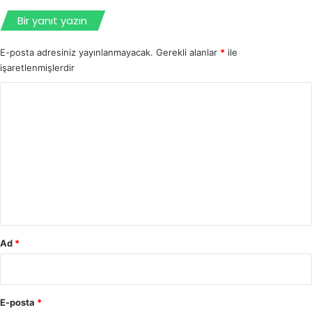
Bir yanıt yazın
E-posta adresiniz yayınlanmayacak.
Gerekli alanlar
*
ile
işaretlenmişlerdir
Y
o
r
u
m
*
Ad
*
E-posta
*