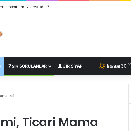
n insanın en iyi dostudur?
30
SIK SORULANLAR
GIRIŞ YAP
İstanbul
Mama mı?
 mi, Ticari Mama