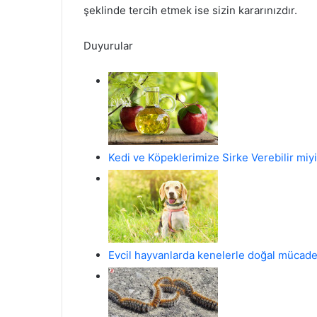
şeklinde tercih etmek ise sizin kararınızdır.
Duyurular
Kedi ve Köpeklerimize Sirke Verebilir miy
Evcil hayvanlarda kenelerle doğal mücade