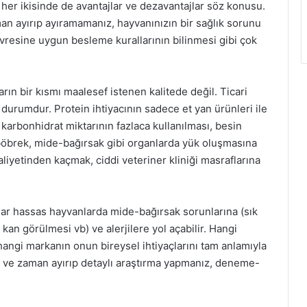
her ikisinde de avantajlar ve dezavantajlar söz konusu.
man ayırıp ayıramamanız, hayvanınızın bir sağlık sorunu
vresine uygun besleme kurallarının bilinmesi gibi çok
ın bir kısmı maalesef istenen kalitede değil. Ticari
durumdur. Protein ihtiyacının sadece et yan ürünleri ile
 karbonhidrat miktarının fazlaca kullanılması, besin
, böbrek, mide-bağırsak gibi organlarda yük oluşmasına
iyetinden kaçmak, ciddi veteriner kliniği masraflarına
ılar hassas hayvanlarda mide-bağırsak sorunlarına (sık
a kan görülmesi vb) ve alerjilere yol açabilir. Hangi
angi markanın onun bireysel ihtiyaçlarını tam anlamıyla
r ve zaman ayırıp detaylı araştırma yapmanız, deneme-