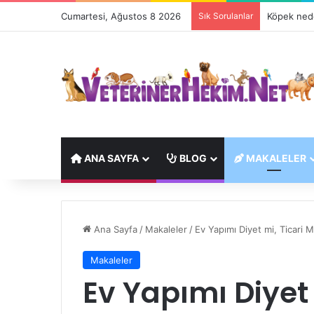
Cumartesi, Ağustos 8 2026
Sık Sorulanlar
Köpek nede
ANA SAYFA
BLOG
MAKALELER
Ana Sayfa
/
Makaleler
/
Ev Yapımı Diyet mi, Ticari 
Makaleler
Ev Yapımı Diyet