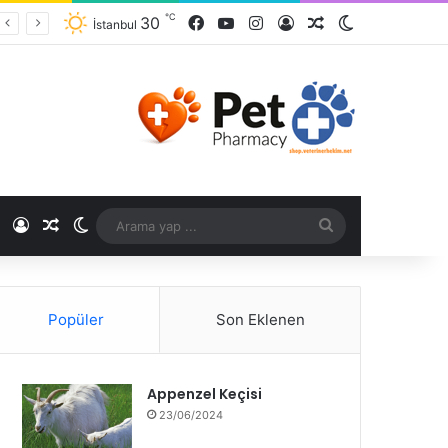
℃
30
İstanbul
℃
Popüler
Son Eklenen
Appenzel Keçisi
23/06/2024