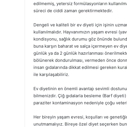
edilmemiş, yetersiz formülasyonların kullanılmas
süreci de ciddi zaman gerektirmektedir.
Dengeli ve kaliteli bir ev diyeti için işinin uz
kullanılmalıdır. Hayvanımızın yaşam evresi (yavru
kondisyonu, sağlık durumu göz önünde bulundur
buna karşın baharat ve salça içermeyen ev diyet
günlük ya da 2 günlük hazırlanması önerilmekte
bölünerek dondurulması, vermeden önce donm
insan gıdalarında dikkat edilmesi gereken kural
ile karşılaşabiliriz.
Ev diyetinin en önemli avantajı sevimli dostu
bilmenizdir. Çiğ gıdalarla besleme (Barf diyeti) 
paraziter kontaminasyon nedeniyle çoğu veter
Her bireyin yaşam evresi, koşulları ve genetiğin
unutmamalıyız. Bireye özel diyet seçerken bun