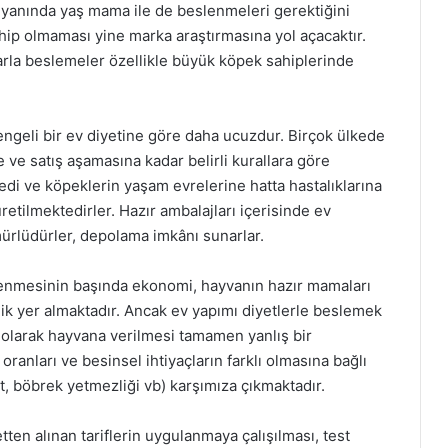
anında yaş mama ile de beslenmeleri gerektiğini
ahip olmaması yine marka araştırmasına yol açacaktır.
larla beslemeler özellikle büyük köpek sahiplerinde
engeli bir ev diyetine göre daha ucuzdur. Birçok ülkede
e satış aşamasına kadar belirli kurallara göre
edi ve köpeklerin yaşam evrelerine hatta hastalıklarına
üretilmektedirler. Hazır ambalajları içerisinde ev
ömürlüdürler, depolama imkânı sunarlar.
stenmesinin başında ekonomi, hayvanın hazır mamaları
ik yer almaktadır. Ancak ev yapımı diyetlerle beslemek
eti olarak hayvana verilmesi tamamen yanlış bir
 oranları ve besinsel ihtiyaçların farklı olmasına bağlı
et, böbrek yetmezliği vb) karşımıza çıkmaktadır.
tten alınan tariflerin uygulanmaya çalışılması, test