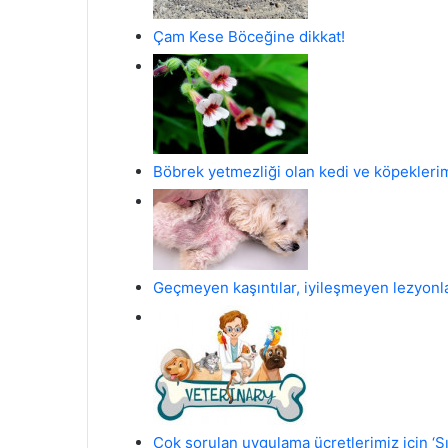
Çam Kese Böceğine dikkat!
Böbrek yetmezliği olan kedi ve köpeklerim
Geçmeyen kaşıntılar, iyileşmeyen lezyonl
Çok sorulan uygulama ücretlerimiz için ‘S