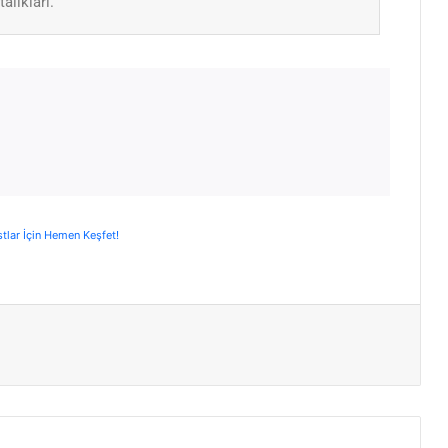
talıkları.
stlar İçin Hemen Keşfet!