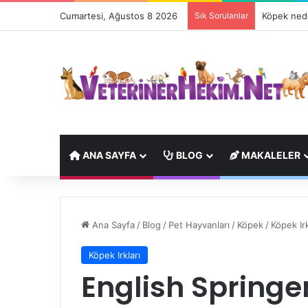
Cumartesi, Ağustos 8 2026
Sık Sorulanlar
Köpek nede
ANA SAYFA
BLOG
MAKALELER
Ana Sayfa
/
Blog
/
Pet Hayvanları
/
Köpek
/
Köpek Irk
Köpek Irkları
English Springe