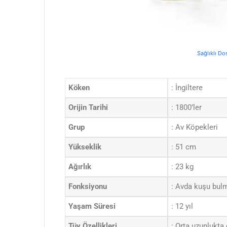
Sağlıklı Do
Köken
: İngiltere
Orijin Tarihi
: 1800’ler
Grup
: Av Köpekleri
Yükseklik
: 51 cm
Ağırlık
: 23 kg
Fonksiyonu
: Avda kuşu bul
Yaşam Süresi
: 12 yıl
Tüy Özellikleri
: Orta uzunlukta 