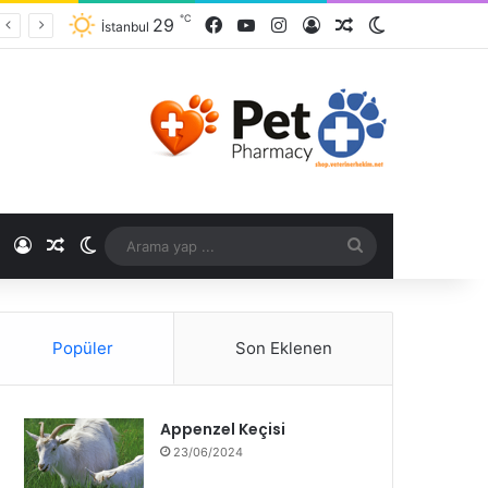
℃
29
İstanbul
℃
Popüler
Son Eklenen
Appenzel Keçisi
23/06/2024