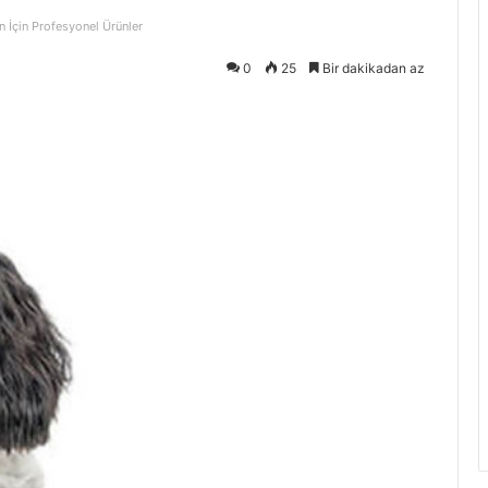
n İçin Profesyonel Ürünler
0
25
Bir dakikadan az