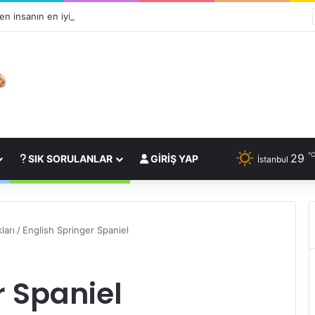
n insanın en iyi dostudur?
29
SIK SORULANLAR
GIRIŞ YAP
İstanbul
ları
/
English Springer Spaniel
r Spaniel