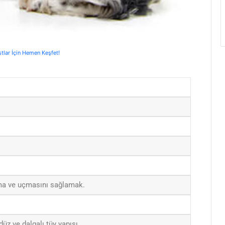
stlar İçin Hemen Keşfet!
ma ve uçmasını sağlamak.
düz ve dalgalı tüy yapısı.