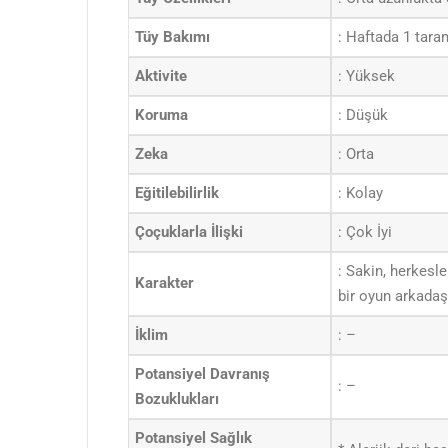
Tüy Bakımı
: Haftada 1 tara
Aktivite
: Yüksek
Koruma
: Düşük
Zeka
: Orta
Eğitilebilirlik
: Kolay
Çoçuklarla İlişki
: Çok İyi
: Sakin, herkesle
Karakter
bir oyun arkadaşı
İklim
: –
Potansiyel Davranış
: –
Bozuklukları
Potansiyel Sağlık