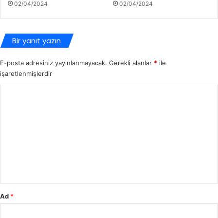
02/04/2024
02/04/2024
Bir yanıt yazın
E-posta adresiniz yayınlanmayacak.
Gerekli alanlar
*
ile
işaretlenmişlerdir
Y
o
r
u
m
*
Ad
*