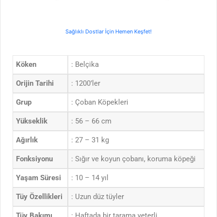
Sağlıklı Dostlar İçin Hemen Keşfet!
Köken
: Belçika
Orijin Tarihi
: 1200’ler
Grup
: Çoban Köpekleri
Yükseklik
: 56 – 66 cm
Ağırlık
: 27 – 31 kg
Fonksiyonu
: Sığır ve koyun çobanı, koruma köpeği
Yaşam Süresi
: 10 – 14 yıl
Tüy Özellikleri
: Uzun düz tüyler
Tüy Bakımı
: Haftada bir tarama yeterli