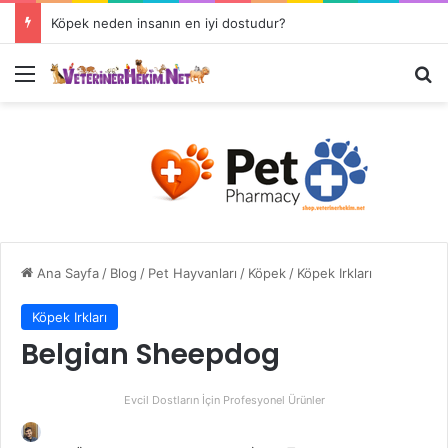
Köpek neden insanın en iyi dostudur?
Ana Sayfa
/
Blog
/
Pet Hayvanları
/
Köpek
/
Köpek Irkları
Köpek Irkları
Belgian Sheepdog
Evcil Dostların İçin Profesyonel Ürünler